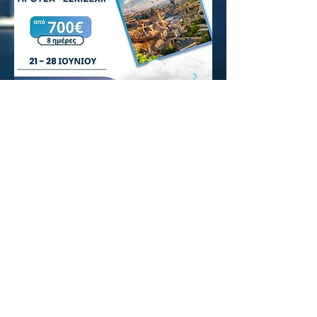
BOOK NOW
Email
info@millionairesalliance.biz
Follow