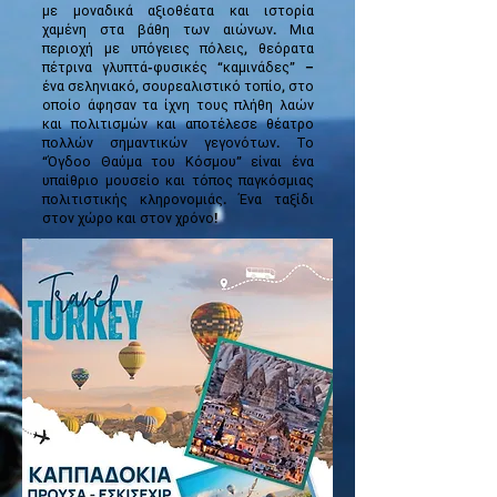
με μοναδικά αξιοθέατα και ιστορία
χαμένη στα βάθη των αιώνων. Μια
περιοχή με υπόγειες πόλεις, θεόρατα
πέτρινα γλυπτά-φυσικές “καμινάδες” –
ένα σεληνιακό, σουρεαλιστικό τοπίο, στο
οποίο άφησαν τα ίχνη τους πλήθη λαών
και πολιτισμών και αποτέλεσε θέατρο
πολλών σημαντικών γεγονότων. Το
“Όγδοο Θαύμα του Κόσμου” είναι ένα
υπαίθριο μουσείο και τόπος παγκόσμιας
πολιτιστικής κληρονομιάς. Ένα ταξίδι
στον χώρο και στον χρόνο!