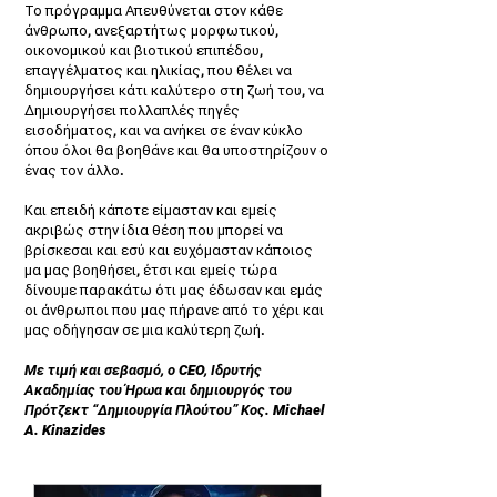
Το πρόγραμμα Απευθύνεται στον κάθε
άνθρωπο, ανεξαρτήτως μορφωτικού,
οικονομικού και βιοτικού επιπέδου,
επαγγέλματος και ηλικίας, που θέλει να
δημιουργήσει κάτι καλύτερο στη ζωή του, να
Δημιουργήσει πολλαπλές πηγές
εισοδήματος, και να ανήκει σε έναν κύκλο
όπου όλοι θα βοηθάνε και θα υποστηρίζουν ο
ένας τον άλλο.
Και επειδή κάποτε είμασταν και εμείς
ακριβώς στην ίδια θέση που μπορεί να
βρίσκεσαι και εσύ και ευχόμασταν κάποιος
μα μας βοηθήσει, έτσι και εμείς τώρα
δίνουμε παρακάτω ότι μας έδωσαν και εμάς
οι άνθρωποι που μας πήρανε από το χέρι και
μας οδήγησαν σε μια καλύτερη ζωή.
Με τιμή και σεβασμό, ο CEO, Ιδρυτής
Ακαδημίας του Ήρωα και δημιουργός του
Πρότζεκτ “Δημιουργία Πλούτου” Κος. Michael
A. Kinazides