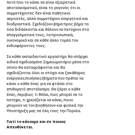
Αυτό που το κάνει να είναι εξαιρετικά
αποτελεσματικό, είναι το γεγονός ότι οι
συμμετέχοντες δεν είναι παθητικοί
ακροατές, αλλά συμμετέχουν ενεργητικά και
διαδραστικά. Σχεδιάζουν βήμα προς βήμα τα
όσα διδάσκονται και θέλουν να πετύχουν στα
επαγγελματικά τους, τα προσωπικά,
οικονομικά και σε κάθε άλλο τομέα του
ενδιαφέροντος τους.
Σε κάθε εκπαιδευτικό εργαστήρι θα υπάρχει
ειδικά σχεδιασμένο Σημειωματάριο μέσα στο
οποίο θα καταγράφονται και θα
σχεδιάζονται όλοι οι στόχοι και ξεκάθαρες
ενέργειες/κινήσεις/βήματα που πρέπει να
κάνει ο κάθε ένας για να φτάσει στο
επιθυμητό αποτέλεσμα. Θα ξέρει ο κάθε
ένας, Ακριβώς τι θέλει, πώς μπορεί να το
πετύχει, τι χρειάζεται να κάνει, ποιοι
μπορούν να τον βοηθήσουν και φυσικά την
Υποστήριξη μας σε όλη τους την Πορεία.
Γιατί το κάνουμε και σε ποιους
Απευθύνεται.