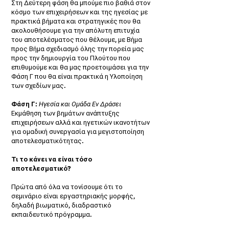
Στη Δεύτερη φάση θα μπούμε πιο βαθιά στον
κόσμο των επιχειρήσεων και της ηγεσίας με
πρακτικά βήματα και στρατηγικές που θα
ακολουθήσουμε για την απόλυτη επιτυχία
του αποτελέσματος που θέλουμε, με Βήμα
προς Βήμα σχεδιασμό όλης την πορεία μας
προς την δημιουργία του Πλούτου που
επιθυμούμε και θα μας προετοιμάσει για την
Φάση Γ που θα είναι πρακτικά η Υλοποίηση
των σχεδίων μας.
Φάση Γ:
Ηγεσία και Ομάδα Εν Δράσει
Εκμάθηση των βημάτων ανάπτυξης
επιχειρήσεων αλλά και ηγετικών ικανοτήτων
για ομαδική συνεργασία για μεγιστοποίηση
αποτελεσματικότητας.
Τι το κάνει να είναι τόσο
αποτελεσματικό?
Πρώτα από όλα να τονίσουμε ότι το
σεμινάριο είναι εργαστηριακής μορφής,
δηλαδή βιωματικό, διαδραστικό
εκπαιδευτικό πρόγραμμα.