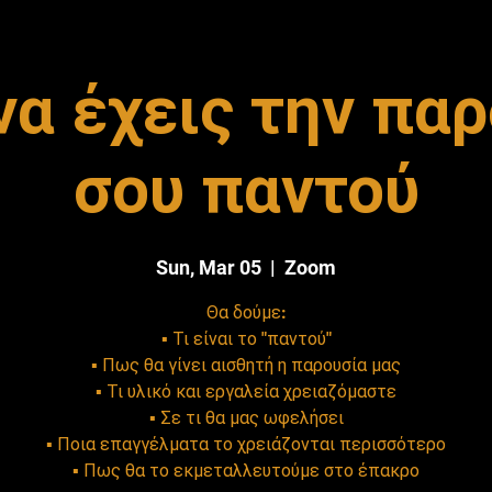
α έχεις την πα
σου παντού
Sun, Mar 05
  |  
Zoom
Θα δούμε:
▪️ Τι είναι το "παντού"
▪️ Πως θα γίνει αισθητή η παρουσία μας
▪️ Τι υλικό και εργαλεία χρειαζόμαστε
▪️ Σε τι θα μας ωφελήσει
▪️ Ποια επαγγέλματα το χρειάζονται περισσότερο
▪️ Πως θα το εκμεταλλευτούμε στο έπακρο