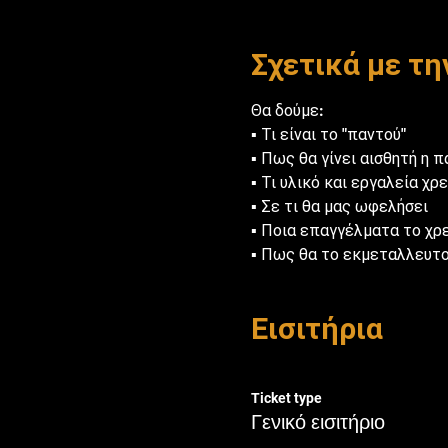
Σχετικά με τ
Θα δούμε:

▪️ Τι είναι το "παντού"

▪️ Πως θα γίνει αισθητή η π
▪️ Τι υλικό και εργαλεία χρ
▪️ Σε τι θα μας ωφελήσει

▪️ Ποια επαγγέλματα το χρ
▪️ Πως θα το εκμεταλλευτ
Εισιτήρια
Ticket type
Γενικό εισιτήριο