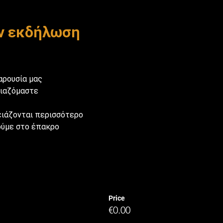
ην εκδήλωση
αρουσία μας

ειαζόμαστε

ειάζονται περισσότερο

ούμε στο έπακρο
Price
€0.00