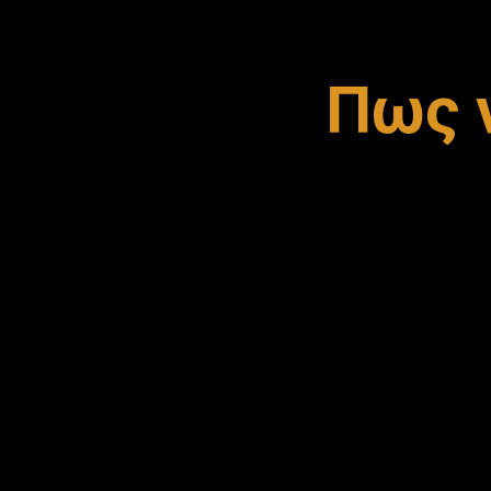
Πως ν