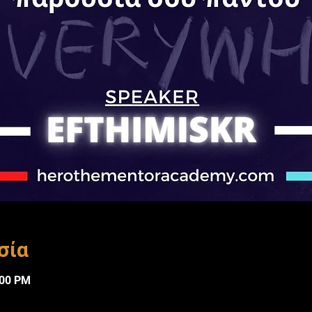
σία
:00 PM