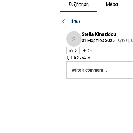
Συζήτηση
Μέσα
Πίσω
Stella Kinazidou
31 Μαρτίου 2025
·
έγινε μ
Stella Kinazidou
0
0 Σχόλια
Write a comment...