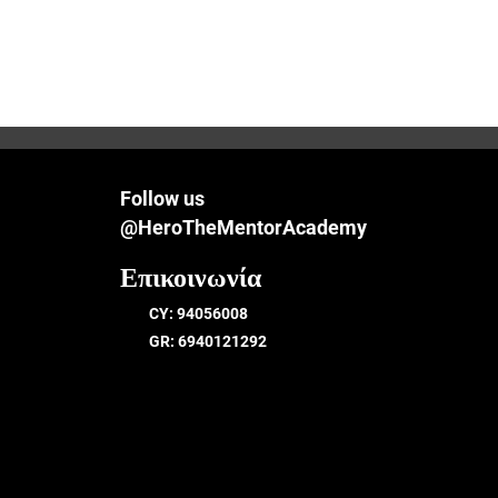
Follow us
@HeroTheMentorAcademy
Επικοινωνία
CY: 94056008
GR: 6940121292