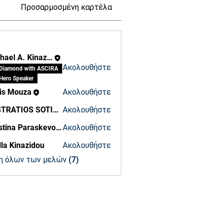
Προσαρμοσμένη καρτέλα
Προσαρμοσμένη καρτ
Michael A. Kinazides
Ακολουθήστε
Diamond with ASCIRA
Hero Speaker
is Mouza
Ακολουθήστε
EFSTRATIOS SOTIRIADIS
Ακολουθήστε
Chistina Paraskevopoulou
Ακολουθήστε
a Paraskevopoulou
lla Kinazidou
Ακολουθήστε
inazidou
η όλων των μελών (7)