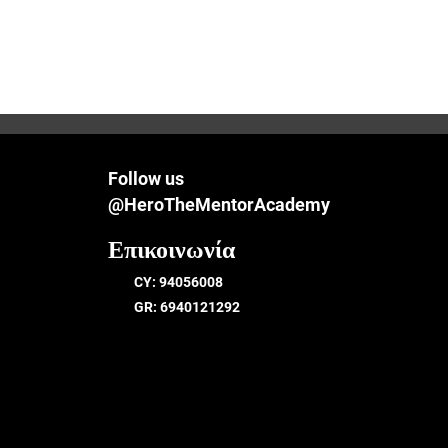
Follow us
@HeroTheMentorAcademy
Επικοινωνία
CY: 94056008
GR: 6940121292