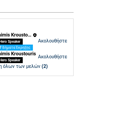
Efthimis Kroustouris
Ακολουθήστε
Hero Speaker
7 Βήματα Έκρηξης
himis Kroustouris
Ακολουθήστε
Hero Speaker
η όλων των μελών (2)