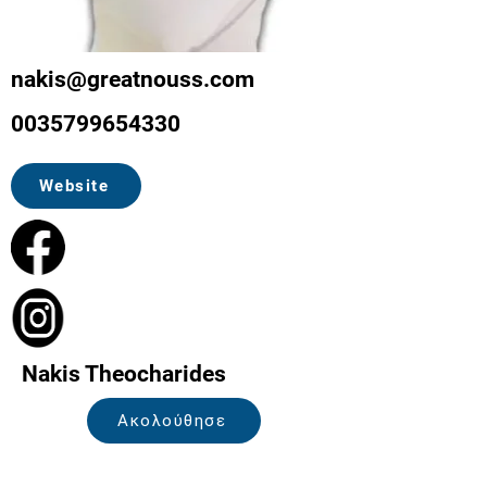
nakis@greatnouss.com
0035799654330
Website
Nakis Theocharides
Ακολούθησε