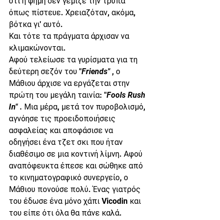
ότι η φήμη δεν γέμιζε την τρύπα 
όπως πίστευε. Χρειαζόταν, ακόμα, 
βότκα γι' αυτό.
Και τότε τα πράγματα άρχισαν να 
κλιμακώνονται.
Αφού τελείωσε τα γυρίσματα για τη 
δεύτερη σεζόν του "
Friends"
 , ο 
Μάθιου άρχισε να εργάζεται στην 
πρώτη του μεγάλη ταινία: "
Fools Rush 
In"
 . Μια μέρα, μετά τον πυροβολισμό, 
αγνόησε τις προειδοποιήσεις 
ασφαλείας και αποφάσισε να 
οδηγήσει ένα τζετ σκι που ήταν 
διαθέσιμο σε μια κοντινή λίμνη. Αφού 
αναπόφευκτα έπεσε και σώθηκε από 
το κινηματογραφικό συνεργείο, ο 
Μάθιου πονούσε πολύ. Ένας γιατρός 
του έδωσε ένα μόνο χάπι Vicodin και 
του είπε ότι όλα θα πάνε καλά.