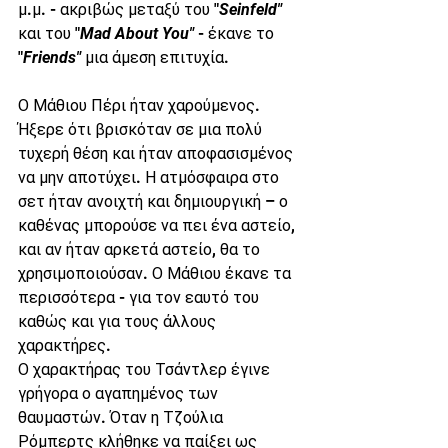
μ.μ. - ακριβώς μεταξύ του "
Seinfeld"
και του "
Mad About You"
 - έκανε το 
"
Friends"
 μια άμεση επιτυχία.
Ο Μάθιου Πέρι ήταν χαρούμενος. 
Ήξερε ότι βρισκόταν σε μια πολύ 
τυχερή θέση και ήταν αποφασισμένος 
να μην αποτύχει. Η ατμόσφαιρα στο 
σετ ήταν ανοιχτή και δημιουργική – ο 
καθένας μπορούσε να πει ένα αστείο, 
και αν ήταν αρκετά αστείο, θα το 
χρησιμοποιούσαν. Ο Μάθιου έκανε τα 
περισσότερα - για τον εαυτό του 
καθώς και για τους άλλους 
χαρακτήρες.
Ο χαρακτήρας του Τσάντλερ έγινε 
γρήγορα ο αγαπημένος των 
θαυμαστών. Όταν η Τζούλια 
Ρόμπερτς κλήθηκε να παίξει ως 