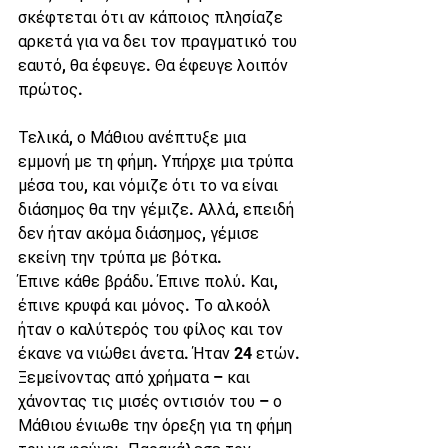
σκέφτεται ότι αν κάποιος πλησίαζε 
αρκετά για να δει τον πραγματικό του 
εαυτό, θα έφευγε. Θα έφευγε λοιπόν 
πρώτος.
Τελικά, ο Μάθιου ανέπτυξε μια 
εμμονή με τη φήμη. Υπήρχε μια τρύπα 
μέσα του, και νόμιζε ότι το να είναι 
διάσημος θα την γέμιζε. Αλλά, επειδή 
δεν ήταν ακόμα διάσημος, γέμισε 
εκείνη την τρύπα με βότκα.
Έπινε κάθε βράδυ. Έπινε πολύ. Και, 
έπινε κρυφά και μόνος. Το αλκοόλ 
ήταν ο καλύτερός του φίλος και τον 
έκανε να νιώθει άνετα. Ήταν 24 ετών.
Ξεμείνοντας από χρήματα – και 
χάνοντας τις μισές οντισιόν του – ο 
Μάθιου ένιωθε την όρεξη για τη φήμη 