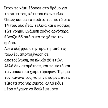
Όταν το χάπι έδρασε στο δρόμο για 
το σπίτι του, κάτι του έκανε κλικ. 
Όπως και με το πρώτο του ποτό στα 
14 του, όλα ήταν τέλεια και ο κόσμος 
είχε νόημα. Ενάμιση χρόνο αργότερα, 
έβγαζε 55 από αυτά τα χάπια την 
ημέρα.
Αυτό οδήγησε στην πρώτη, από τις 
πολλές, αποτοξίνωση σε 
αποτοξίνωση, σε ηλικία 26 ετών. 
Αλλά δεν σταμάτησε, και το ποτό και 
τα ναρκωτικά χειροτέρεψαν. Τήρησε 
τον κανόνα του, να μην έπαιρνε ποτέ 
τίποτα στα γυρίσματα, αλλά κάθε 
μέρα πήγαινε να δουλέψει στα 
"Φιλαράκια" με τρομερό hangover. 
Μια φορά χρειάστηκε να τον ξυπνήσει 
ο συμπρωταγωνιστής του, Ματ 