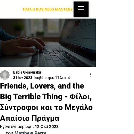
PAFOS BUSINESS MASTERY
Babis Gkiaourakis
31 Ιαν 2023
διαβάστηκε 11 λεπτά
Friends, Lovers, and the
Big Terrible Thing - Φίλοι,
Σύντροφοι και το Μεγάλο
Απαίσιο Πράγμα
Έγινε ενημέρωση:
12 Φεβ 2023
του 
Matthew Perry