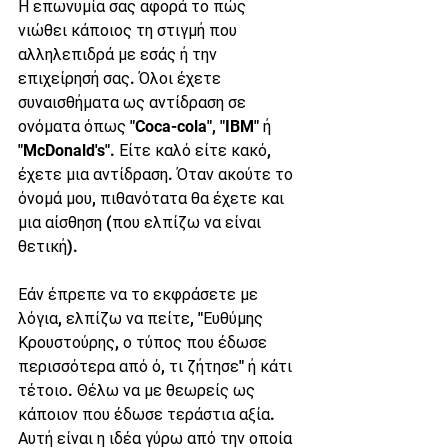
Η επωνυμία σας αφορά το πώς 
νιώθει κάποιος τη στιγμή που 
αλληλεπιδρά με εσάς ή την 
επιχείρησή σας. Όλοι έχετε 
συναισθήματα ως αντίδραση σε 
ονόματα όπως "Coca-cola", "IBM" ή 
"McDonald's". Είτε καλό είτε κακό, 
έχετε μια αντίδραση. Όταν ακούτε το 
όνομά μου, πιθανότατα θα έχετε και 
μια αίσθηση (που ελπίζω να είναι 
θετική).
Εάν έπρεπε να το εκφράσετε με 
λόγια, ελπίζω να πείτε, "Ευθύμης 
Κρουστούρης, ο τύπος που έδωσε 
περισσότερα από ό, τι ζήτησε" ή κάτι 
τέτοιο. Θέλω να με θεωρείς ως 
κάποιον που έδωσε τεράστια αξία. 
Αυτή είναι η ιδέα γύρω από την οποία 