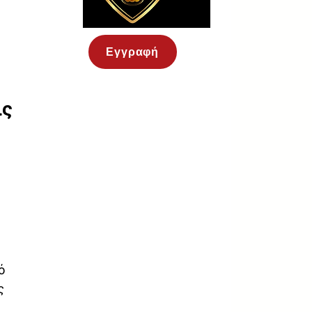
Εγγραφή
ς 
ό 
ς 