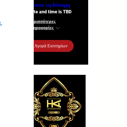
Ξύπνα τη δύναμη
Date and time is TBD
Περισσότερες
t
.
πληροφορίες
Αγορά Εισιτηρίων