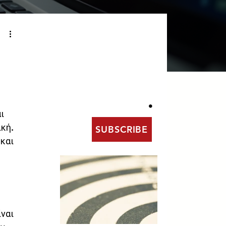
SUBSCRIBE
FOR ACCESS
TO EXCLUSIVE
CONTENT
.
ι 
κή. 
SUBSCRIBE
και 
ναι 