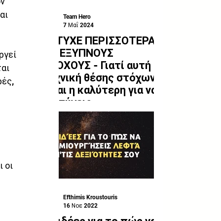
ν 
αι 
Team Hero
7 Μαΐ 2024
ΠΕΤΥΧΕ ΠΕΡΙΣΣΟΤΕΡΑ
ΜΕ ΕΞΥΠΝΟΥΣ
ργεί 
ΣΤΟΧΟΥΣ - Γιατί αυτή η
αι 
τεχνική θέσης στόχων
ές, 
είναι η καλύτερη για να
επιτύχεις
 
 οι 
Efthimis Kroustouris
16 Νοε 2022