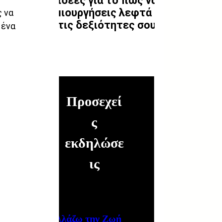
10 ιδέες για το πώς να
δημιουργήσεις λεφτά
 να 
απ'τις δεξιότητες σου
ένα 
Προσεχεί
ς
εκδηλώσε
ις
Αλλάζω την Ζωή