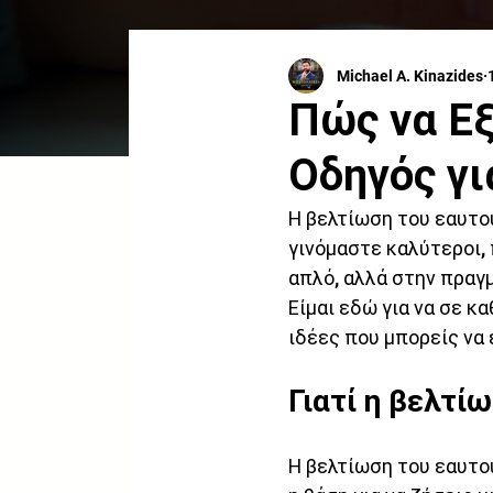
Michael A. Kinazides
Πώς να Εξ
Οδηγός γι
Η βελτίωση του εαυτού
γινόμαστε καλύτεροι, 
απλό, αλλά στην πραγ
Είμαι εδώ για να σε κ
ιδέες που μπορείς να
Γιατί η βελτί
Η βελτίωση του εαυτού