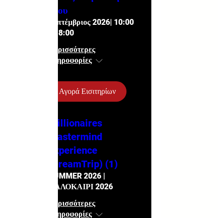
Μου
Σεπτέμβριος 2026| 10:00
- 18:00
Περισσότερες
πληροφορίες
Αγορά Εισιτηρίων
Millionaires
Mastermind
Experience
(DreamTrip) (1)
SUMMER 2026 |
ΚΑΛΟΚΑΙΡΙ 2026
Περισσότερες
πληροφορίες