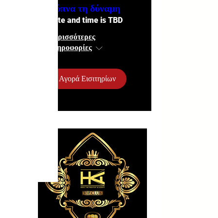
Ξύπνα τη δύναμη
Date and time is TBD
Περισσότερες
πληροφορίες
Αγορά Εισιτηρίων