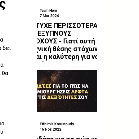
ς
Team Hero
7 Μαΐ 2024
ΠΕΤΥΧΕ ΠΕΡΙΣΣΟΤΕΡΑ
ΜΕ ΕΞΥΠΝΟΥΣ
α 
ΣΤΟΧΟΥΣ - Γιατί αυτή η
 δει 
τεχνική θέσης στόχων
είναι η καλύτερη για να
επιτύχεις
α 
 θα 
 
ια 
Efthimis Kroustouris
16 Νοε 2022
υ 