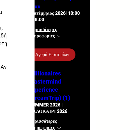
Μου
ι 
Σεπτέμβριος 2026| 10:00
- 18:00
, 
Περισσότερες
ιδή 
πληροφορίες
ωτη 
Αγορά Εισιτηρίων
 Αν 
Millionaires
Mastermind
Experience
(DreamTrip) (1)
SUMMER 2026 |
ΚΑΛΟΚΑΙΡΙ 2026
Περισσότερες
πληροφορίες