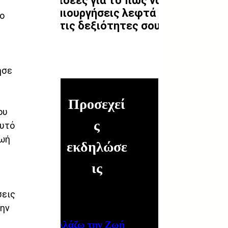
10 ιδέες για το πώς να
δημιουργήσεις λεφτά
ο 
απ'τις δεξιότητες σου
ησε 
Προσεχεί
ου 
ς
αυτό 
ωή 
εκδηλώσε
ις
εις 
ην 
Αλλάζω την Ζωή