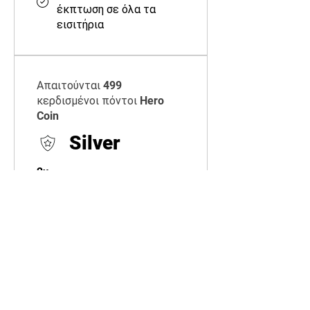
έκπτωση σε όλα τα
εισιτήρια
Απαιτούνται 499
κερδισμένοι πόντοι Hero
Coin
Silver
2x
Κερδίστε Hero Coin
Order a plan
Κερδίστε 2 Hero Coin για
κάθε 1 € που ξοδεύετε