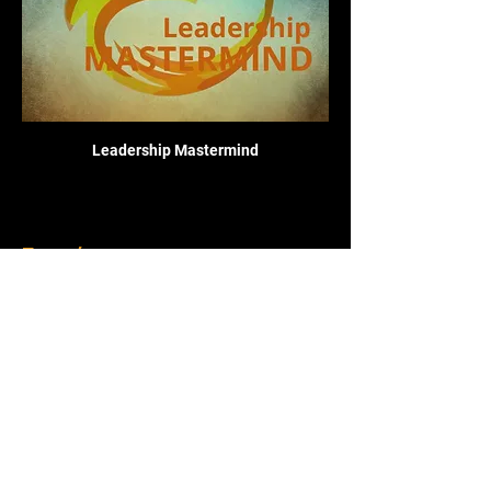
Leadership Mastermind
Εισιτήρια
Τύπος εισιτηρίου
MILLIONAIRES EXPERIENCE
FULL PACK EXPERIENCE

ΔΙαμονή 

3 Ημέρες Workshop

Pool Party

Cocktail Night
