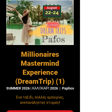
Millionaires
Mastermind
Experience
(DreamTrip) (1)
SUMMER 2026 | ΚΑΛΟΚΑΙΡΙ 2026
  |  
Paphos
Ένα ταξίδι, πολλές εμπειρίες,
ανεπανάληπτες στιγμές!