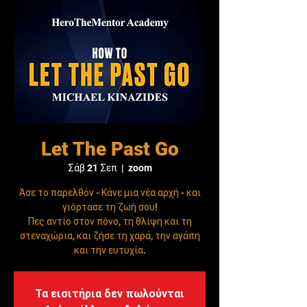
Let The Past Go
Σάβ 21 Σεπ
  |  
zoom
Άσε το παρελθόν - Κάνε μια νέα αρχή - και
γιόρτασε τη ζωή σου!
Πες αντίο στον πόνο, τη θλίψη και τη
στεναχώρια, και ζήσε τη χαρά, την αγάπη
και την ευτυχία.
Τα εισιτήρια δεν πωλούνται