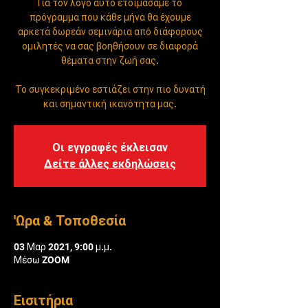
Για τον λόγο αυτό ετοιμάσαμε το
πρόγραμμα που κάθε μήνα θα έχουμε
αρκετά δωρεάν σεμινάρια από διάφορους
ομιλητές να σας βοηθήσουν σε διαφορά
θέματα στην ζωή σας.
Το συγκεκριμένο εστιάζει στην πιο δυνατή
και σημαντική ικανότητα μας.
Οι εγγραφές έκλεισαν
Δείτε άλλες εκδηλώσεις
'Ωρα & Τοποθεσία
03 Μαρ 2021, 9:00 μ.μ.
Μέσω ZOOM
Εισιτήρια